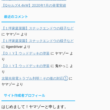
【Qセルズ4.4kW】2020年1月の発電実績
最近のコメント
【１坪家庭菜園】スナックエンドウの様子など
に
ヤマゾー
より
【１坪家庭菜園】スナックエンドウの様子など
に
tigerdriver
より
【ＤＩＹ】ウッドデッキの塗装
に
ヤマゾー
よ
り
【ＤＩＹ】ウッドデッキの塗装
に
鬼やっこ
よ
り
太陽光発電トラブル判明！その後の対応①
に
ヤマゾー
より
サイト作成者プロフィール
はじめまして！ヤマゾーと申します。